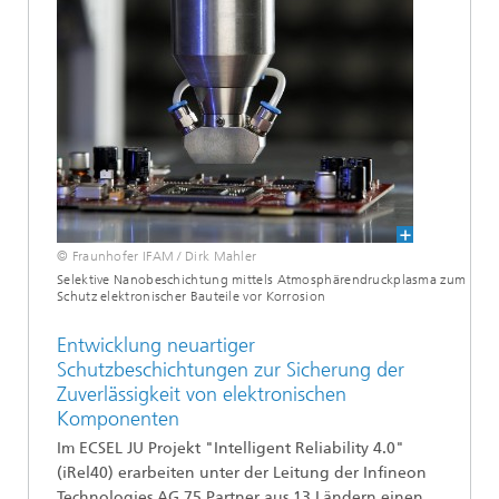
© Fraunhofer IFAM / Dirk Mahler
Selektive Nanobeschichtung mittels Atmosphärendruckplasma zum
Schutz elektronischer Bauteile vor Korrosion
Entwicklung neuartiger
Schutzbeschichtungen zur Sicherung der
Zuverlässigkeit von elektronischen
Komponenten
Im ECSEL JU Projekt "Intelligent Reliability 4.0"
(iRel40) erarbeiten unter der Leitung der Infineon
Technologies AG 75 Partner aus 13 Ländern einen