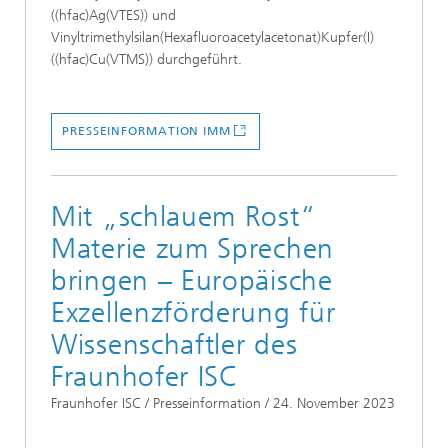
((hfac)Ag(VTES)) und
Vinyltrimethylsilan(Hexafluoroacetylacetonat)Kupfer(I)
((hfac)Cu(VTMS)) durchgeführt.
PRESSEINFORMATION IMM
Mit „schlauem Rost“
Materie zum Sprechen
bringen – Europäische
Exzellenzförderung für
Wissenschaftler des
Fraunhofer ISC
Fraunhofer ISC / Presseinformation / 24. November 2023