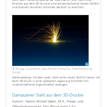
Auch beim Verbundmaterial der Max-Planck- und Fraunhofer-
Forscher aus dem 3D-Drucker sind die abwechselnd harten (hellen)
und duktilen (dunklen) Schichten deutlich zu erkennen.
© Philipp Kürnsteiner, Max-Planck-Institut für Eisenforschung
GmbH
Materialdesign mit dem Laser: Dank einer neuen Technik lassen sich
beim 3D-Druck in einer speziellen Legierung Schichten mit
unterschiedlichen Eigenschaften erzeugen.
Damaszener Stahl aus dem 3D-Drucker
Autorin: Yasmin Ahmed Salem, M.A., Presse- und
Öffentlichkeitsarbeit, Max-Planck-Institut für